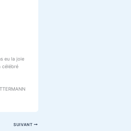
 eu la joie
 célébré
 PETTERMANN
SUIVANT