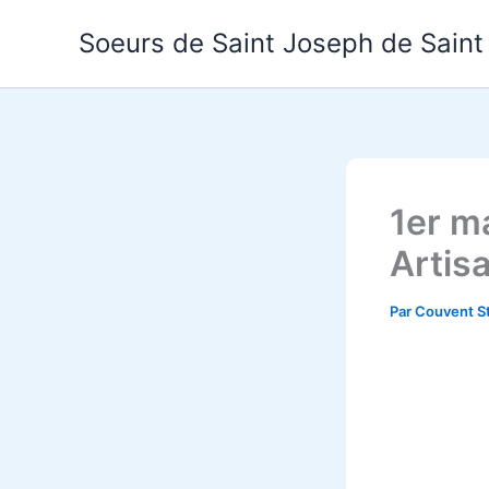
Aller
Soeurs de Saint Joseph de Saint
au
contenu
1er m
Artis
Par
Couvent S