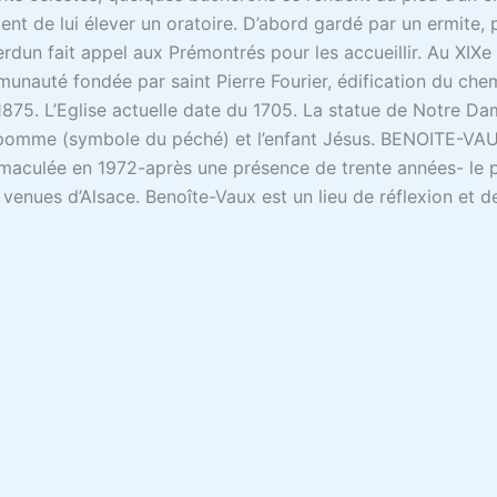
dent de lui élever un oratoire. D’abord gardé par un ermite, p
erdun fait appel aux Prémontrés pour les accueillir. Au XIXe 
nauté fondée par saint Pierre Fourier, édification du che
1875. L’Eglise actuelle date du 1705. La statue de Notre Da
e pomme (symbole du péché) et l’enfant Jésus. BENOITE-VAUX
maculée en 1972-après une présence de trente années- le pè
enues d’Alsace. Benoîte-Vaux est un lieu de réflexion et 